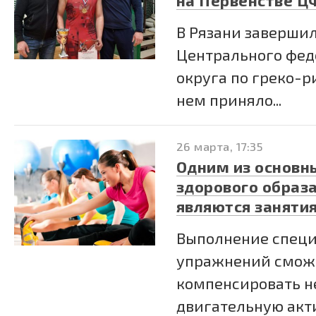
на Первенстве Ц
В Рязани заверши
Центрального фед
округа по греко-р
нем приняло...
26 марта, 17:35
Одним из основн
здорового образ
являются заняти
Выполнение спец
упражнений смож
компенсировать 
двигательную акт